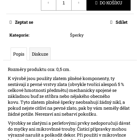
č
DO KOŠÍKU
cena:
u
j
e
Zeptat se
Sdílet
m
e
Kategorie
:
Šperky
Popis
Diskuze
Rozměry produktu cca: 0,5 cm.
K výrobě jsou použity zlatem plněné komponenty, ty
sestávají z pevné vrstvy zlata (obvykle tvořící alespoň 5 %
celkové hmotnosti předmětu) mechanicky spojené se
základnou buď ze stříbra nebo nějakého obecného
kovu. Tyto zlatem plněné šperky neobsahují žádný nikl, a
pokud nejste citliví na pevné zlato, pak by vám neměly dělat
žádné potíže. Nerezaví ani nebarví pokožku.
Výrobky se zlatými a perleťovými prvky nedoporučuji dávat
do myčky ani mikrovlnné trouby. Čistící přípravky mohou
výrazně narušit a poškodit dekor. Při použití v mikrovlnce