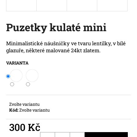
a
j
í
Puzetky kulaté mini
t
?
Minimalistické náušničky ve tvaru lentilky, v bílé
glazuře, některé malované 24kt zlatem.
VARIANTA
HLEDAT
D
o
Zvolte variantu
Kód:
Zvolte variantu
p
o
300 Kč
r
u
Měrná