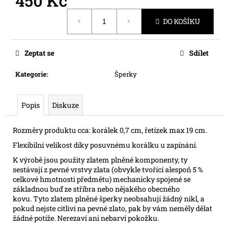
450 Kč
č
u
Měrná
DO KOŠÍKU
cena:
j
e
m
Zeptat se
Sdílet
e
Kategorie
:
Šperky
Popis
Diskuze
Rozměry produktu cca: korálek 0,7 cm, řetízek max 19 cm.
Flexibilní velikost díky posuvnému korálku u zapínání.
K výrobě jsou použity zlatem plněné komponenty, ty
sestávají z pevné vrstvy zlata (obvykle tvořící alespoň 5 %
celkové hmotnosti předmětu) mechanicky spojené se
základnou buď ze stříbra nebo nějakého obecného
kovu. Tyto zlatem plněné šperky neobsahují žádný nikl, a
pokud nejste citliví na pevné zlato, pak by vám neměly dělat
žádné potíže. Nerezaví ani nebarví pokožku.