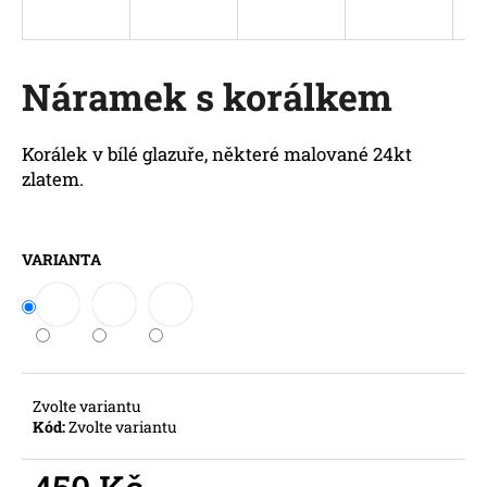
a
j
í
Náramek s korálkem
t
?
Korálek v bílé glazuře, některé malované 24kt
zlatem.
HLEDAT
VARIANTA
D
o
p
Zvolte variantu
o
Kód:
Zvolte variantu
r
u