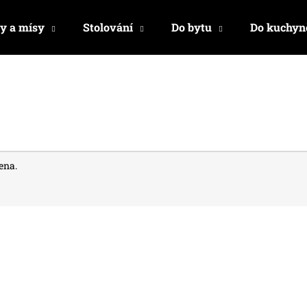
y a mísy
Stolování
Do bytu
Do kuchyn
Co potřebujete najít?
HLEDAT
ena.
Doporučujeme