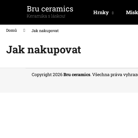
K
Přejít
Bru ceramics
na
o
Hrnky
Misk
obsah
Zpět
Zpět
Keramika s láskou!
š
do
do
í
Domů
Jak nakupovat
k
obchodu
obchodu
Jak nakupovat
Z
Copyright 2026
Bru ceramics
. Všechna práva vyhraz
á
p
a
t
í