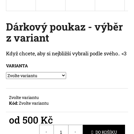
a
j
í
Dárkový poukaz - výběr
t
z variant
?
Když chcete, aby si nejbližší vybrali podle svého.. <3
VARIANTA
HLEDAT
D
Zvolte variantu
o
Kód:
Zvolte variantu
p
o
od
500 Kč
r
Měrná
u
DO KOŠÍKU
cena: