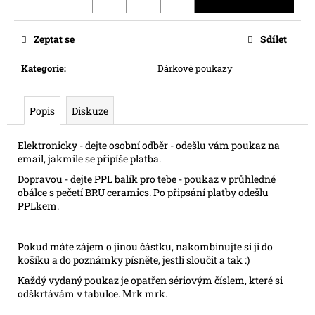
č
u
j
Zeptat se
Sdílet
e
m
Kategorie
:
Dárkové poukazy
e
Popis
Diskuze
Elektronicky - dejte osobní odběr - odešlu vám poukaz na
email, jakmile se připíše platba.
Dopravou - dejte PPL balík pro tebe - poukaz v průhledné
obálce s pečetí BRU ceramics. Po připsání platby odešlu
PPLkem.
Pokud máte zájem o jinou částku, nakombinujte si ji do
košíku a do poznámky písněte, jestli sloučit a tak :)
Každý vydaný poukaz je opatřen sériovým číslem, které si
odškrtávám v tabulce. Mrk mrk.